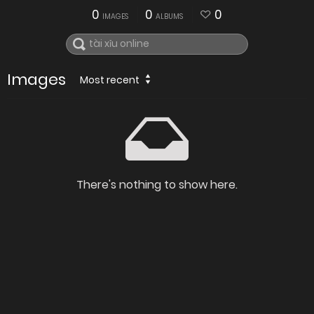
0
0
0
IMAGES
ALBUMS
Images
Most recent
There's nothing to show here.