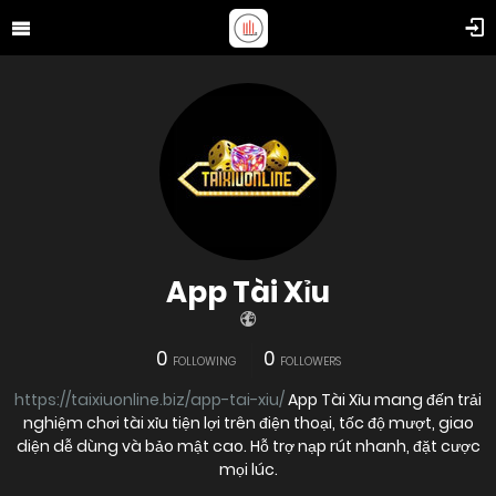
App Tài Xỉu
0
0
FOLLOWING
FOLLOWERS
https://taixiuonline.biz/app-tai-xiu/
App Tài Xỉu mang đến trải
nghiệm chơi tài xỉu tiện lợi trên điện thoại, tốc độ mượt, giao
diện dễ dùng và bảo mật cao. Hỗ trợ nạp rút nhanh, đặt cược
mọi lúc.