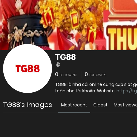
TG88
0
0
FOLLOWING
FOLLOWERS
TG88 là nhà cái online cung cấp slot g
toàn cho tài khoản. Website:
https://t
TG88's Images
Most recent
Oldest
Most view