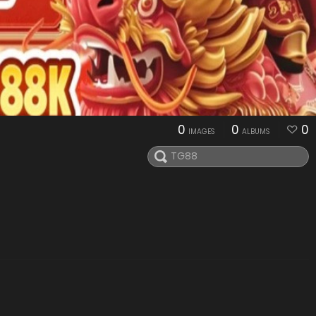
0
0
0
IMAGES
ALBUMS