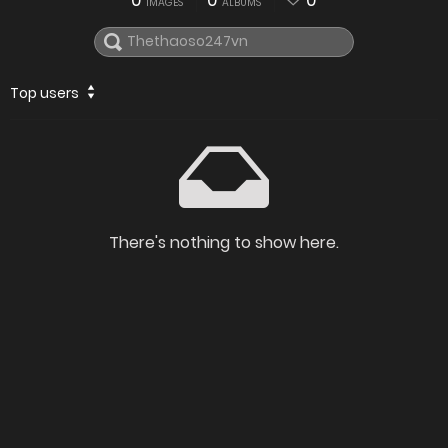
0
0
0
IMAGES
ALBUMS
Top users
There's nothing to show here.