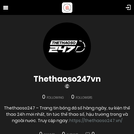
Thethaoso247vn
0
0
FOLLOWING
FOLLOWERS
Thethaoso247 – Trang tin bóng đá số hàng ngày, sự kiện thể
thao 24h mới nhất, tin tức thể thao số, hậu trường trong và
ngoài nước. Truy cập ngay:
https://thethaoso247.vn/