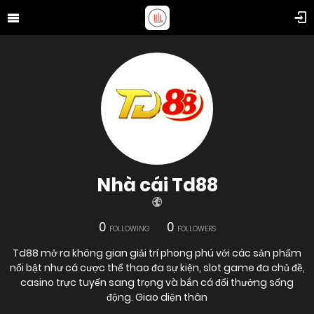
Nhà cái Td88
0
0
FOLLOWING
FOLLOWERS
Td88 mở ra không gian giải trí phong phú với các sản phẩm
nổi bật như cá cược thể thao đa sự kiện, slot game đa chủ đề,
casino trực tuyến sang trọng và bắn cá đổi thưởng sống
động. Giao diện thân