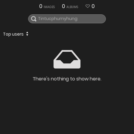
0
0
0
IMAGES
ALBUMS
Top users
There's nothing to show here.