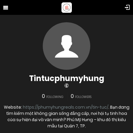
Tintucphumyhung
0
0
FOLLOWING
FOLLOWERS
Website:
https://phumyhungreals.com.vn/tin-tuc/
. Bạn đang
tìm kiếm một không gian sống đẳng cấp, nơi hội tụ tinh hoa
của sự hiện đại và văn minh? Phú Mỹ Hưng – khu đô thị kiểu
mẫu tại Quận 7, TP.