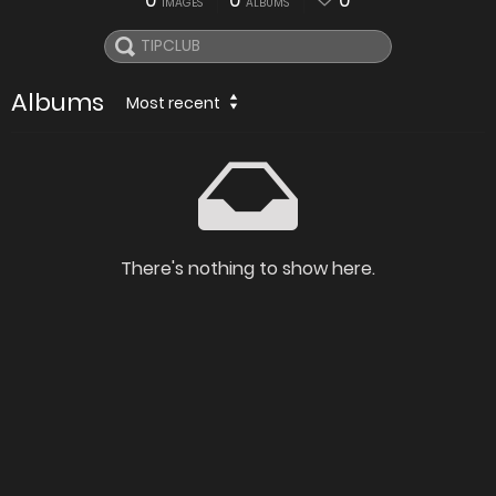
0
0
0
IMAGES
ALBUMS
Albums
Most recent
There's nothing to show here.