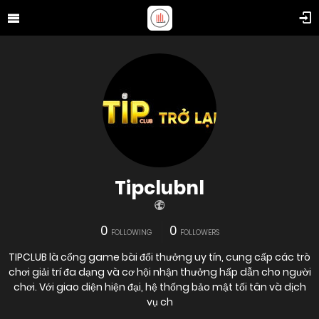
Tipclubnl
0
0
FOLLOWING
FOLLOWERS
TIPCLUB là cổng game bài đổi thưởng uy tín, cung cấp các trò
chơi giải trí đa dạng và cơ hội nhận thưởng hấp dẫn cho người
chơi. Với giao diện hiện đại, hệ thống bảo mật tối tân và dịch
vụ ch