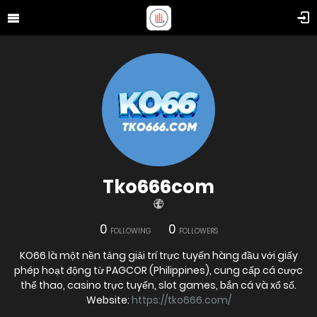
Tko666com
0
0
FOLLOWING
FOLLOWERS
KO66 là một nền tảng giải trí trực tuyến hàng đầu với giấy
phép hoạt động từ PAGCOR (Philippines), cung cấp cá cược
thể thao, casino trực tuyến, slot games, bắn cá và xổ số.
Website:
https://tko666.com/