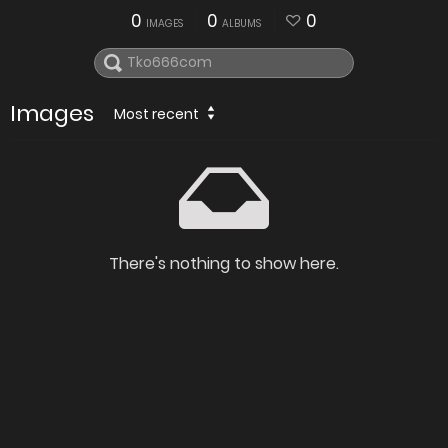
0
0
0
IMAGES
ALBUMS
Images
Most recent
There's nothing to show here.