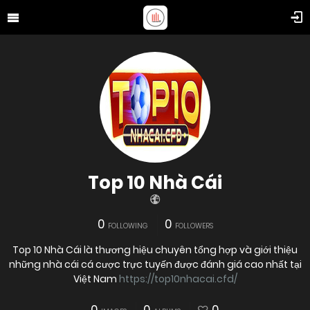
Top 10 Nhà Cái
0
0
FOLLOWING
FOLLOWERS
Top 10 Nhà Cái là thương hiệu chuyên tổng hợp và giới thiệu
những nhà cái cá cược trực tuyến được đánh giá cao nhất tại
Việt Nam
https://top10nhacai.cfd/