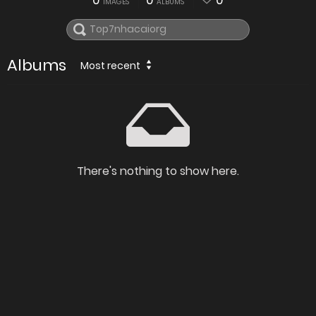
0
0
0
IMAGES
ALBUMS
Albums
Most recent
There's nothing to show here.