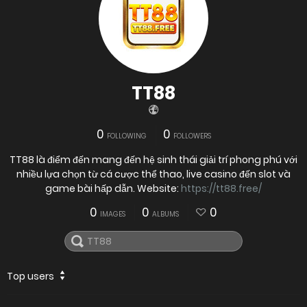
TT88
0
0
FOLLOWING
FOLLOWERS
TT88 là điểm đến mang đến hệ sinh thái giải trí phong phú với
nhiều lựa chọn từ cá cược thể thao, live casino đến slot và
game bài hấp dẫn. Website:
https://tt88.free/
0
0
0
IMAGES
ALBUMS
Top users