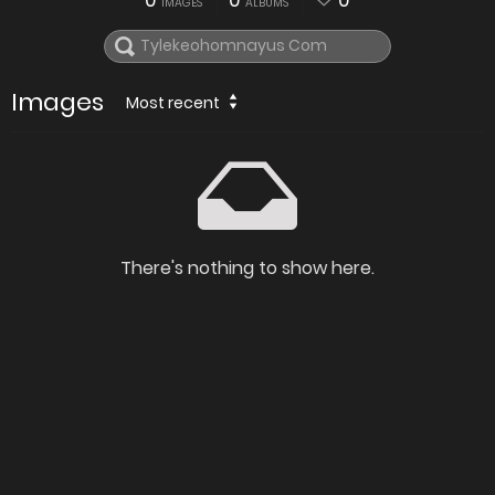
0
0
0
IMAGES
ALBUMS
Images
Most recent
There's nothing to show here.