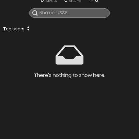
0
0
0
IMAGES
ALBUMS
Top users
There's nothing to show here.