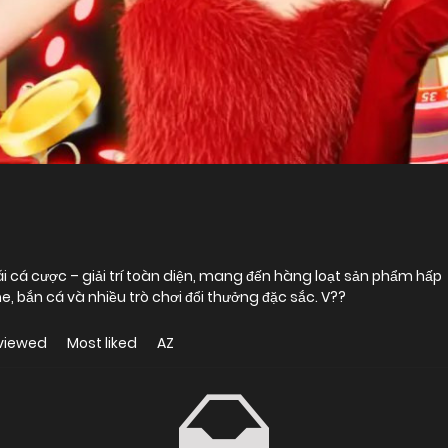
i cá cược – giải trí toàn diện, mang đến hàng loạt sản phẩm hấp
e, bắn cá và nhiều trò chơi đổi thưởng đặc sắc. V??
viewed
Most liked
AZ