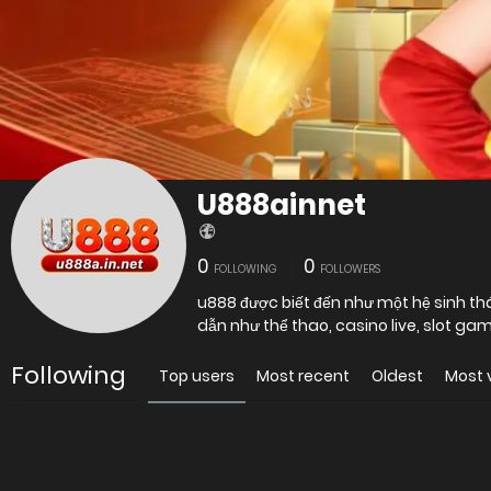
U888ainnet
0
0
FOLLOWING
FOLLOWERS
u888 được biết đến như một hệ sinh thá
dẫn như thể thao, casino live, slot gam
Following
Top users
Most recent
Oldest
Most 