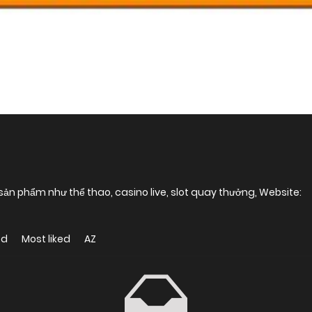
ạt sản phẩm như thể thao, casino live, slot quay thưởng, Website:
ed
Most liked
AZ