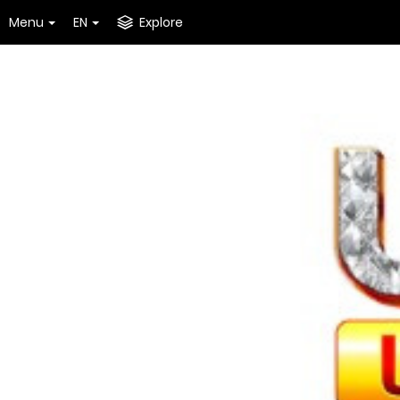
Menu
EN
Explore