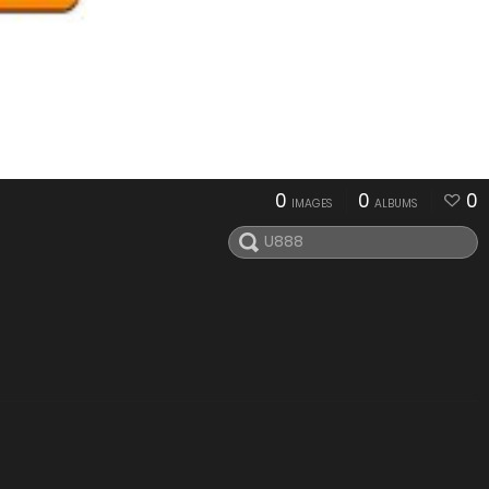
0
0
0
IMAGES
ALBUMS