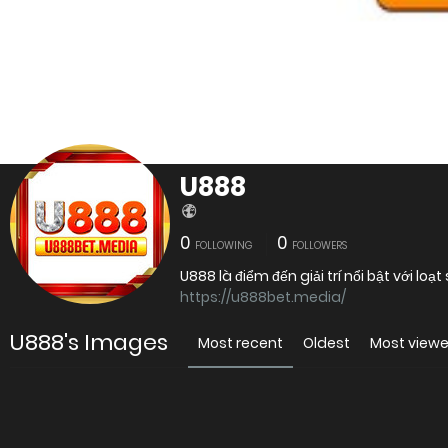
U888
0
0
FOLLOWING
FOLLOWERS
U888 là điểm đến giải trí nổi bật với lo
https://u888bet.media/
U888's Images
Most recent
Oldest
Most view