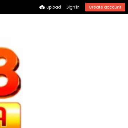
Upload
Sign in
Create account