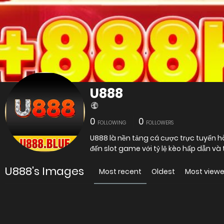
U888
0
0
FOLLOWING
FOLLOWERS
U888 là nền tảng cá cược trực tuyến h
đến slot game với tỷ lệ kèo hấp dẫn và
U888's Images
Most recent
Oldest
Most view