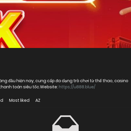
àng đầu hiện nay, cung cấp đa dạng trò chơi từ thể thao, casino
 thanh toán siêu tốc.Website:
https://u888.blue/
ed
Most liked
AZ