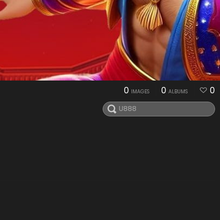
0
0
0
IMAGES
ALBUMS