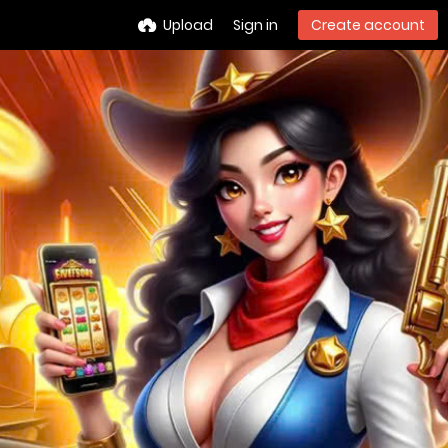
Upload
Sign in
Create account