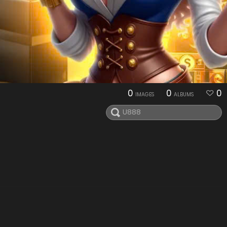
0
0
0
IMAGES
ALBUMS