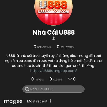
Nhà Cái U888
0
0
FOLLOWING
FOLLOWERS
U888 là nhà cái trực tuyến uy tín hàng đầu, mang đến trải
nghiệm cá cược đỉnh cao với đa dạng trò chơi hấp dẫn như
casino trực tuyến, thể thao, slot game đổi thưởng.
https://u888dangcap.com/
0
0
0
IMAGES
ALBUMS
Images
Most recent