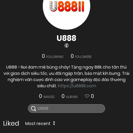
U888
0
0
FOLLOWING
FOLLOWERS
U888 - Nơi đam mê bùng cháy! Tặng ngay 88k cho tân thủ
với giao dịch siêu tốc, ưu đãi ngập tràn, bảo mật kín bưng. Trải
nghiệm ván cược đỉnh cao với gameplay độc đáo thưởng
siêu chất.
https://u888il.com
0
0
0
IMAGES
ALBUMS
Liked
Most recent