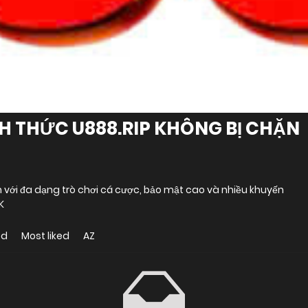
NH THỨC U888.RIP KHÔNG BỊ CHẶN
tín với đa dạng trò chơi cá cược, bảo mật cao và nhiều khuyến
K
ed
Most liked
AZ