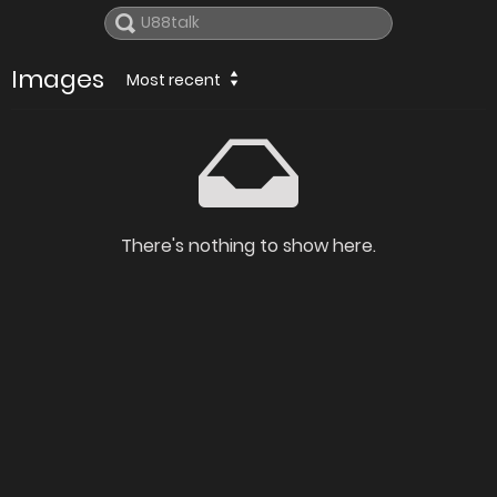
Images
Most recent
There's nothing to show here.