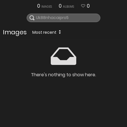
0
0
0
IMAGES
ALBUMS
Images
Most recent
There's nothing to show here.