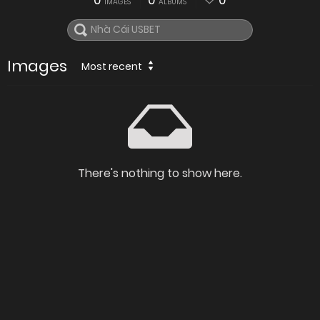
0
0
0
IMAGES
ALBUMS
Images
Most recent
There's nothing to show here.