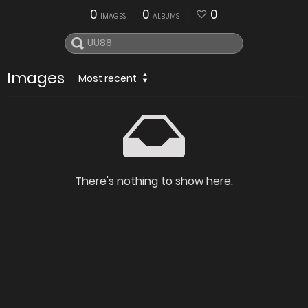
0
0
0
IMAGES
ALBUMS
Images
Most recent
There's nothing to show here.