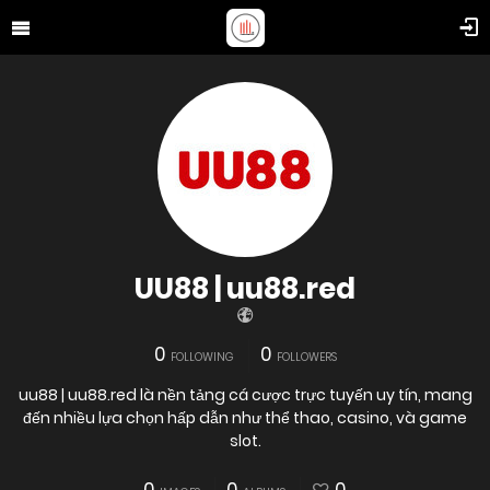
UU88 | uu88.red
0
0
FOLLOWING
FOLLOWERS
uu88 | uu88.red là nền tảng cá cược trực tuyến uy tín, mang
đến nhiều lựa chọn hấp dẫn như thể thao, casino, và game
slot.