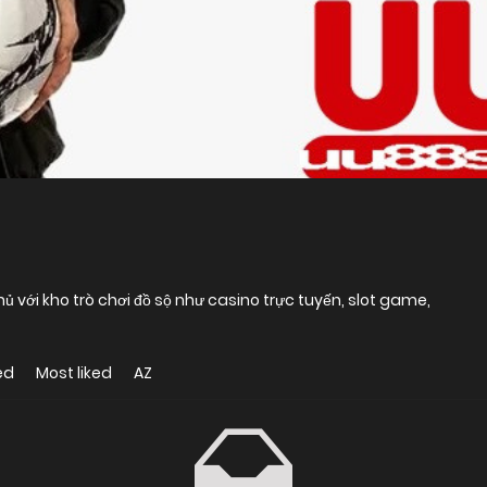
 với kho trò chơi đồ sộ như casino trực tuyến, slot game,
ed
Most liked
AZ