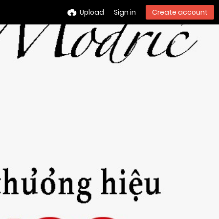
Upload
Sign in
Create account