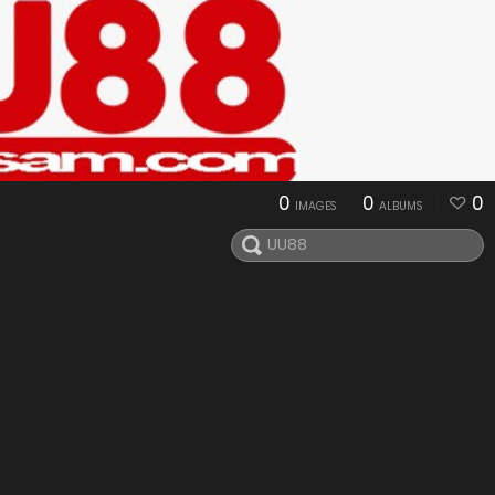
0
0
0
IMAGES
ALBUMS