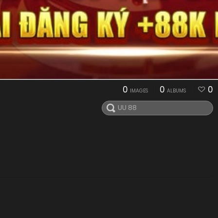
0
0
0
IMAGES
ALBUMS