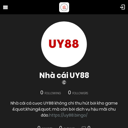
Nhà cái UY88
0
0
FOLLOWING
FOLLOWERS
Nhà cái cá cược UY88 không chỉ thu hút bởi kho game
&quot;khủng&quot; mà còn bởi dịch vụ hậu mãi chu
đáo.
https://uy88.bingo/