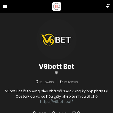
V9bett Bet
0
0
FOLLOWING
FOLLOWERS
V9bet Bet là thương hiệu nhà cái được đăng ký hợp pháp tại
Costa Rica và sở hữu giấy phép từ nhiều tổ chứ
https://v9bett.bet/