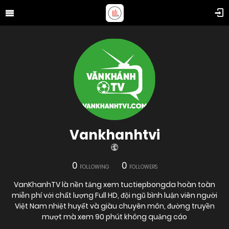
Vankhanhtvi
0
0
FOLLOWING
FOLLOWERS
VanKhanhTV là nền tảng xem tuctiepbongda hoàn toàn
miễn phí với chất lượng Full HD, đội ngũ bình luận viên người
Việt Nam nhiệt huyết và giàu chuyên môn, đường truyền
mượt mà xem 90 phút không quảng cáo