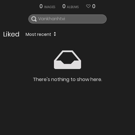
0
0
0
IMAGES
ALBUMS
Liked
Most recent
There's nothing to show here.