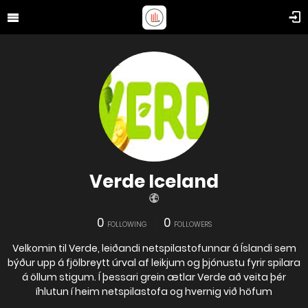
Verde Iceland
0
0
FOLLOWING
FOLLOWERS
Velkomin til Verde, leiðandi netspilastofunnar á Íslandi sem
býður upp á fjölbreytt úrval af leikjum og þjónustu fyrir spilara
á öllum stigum. Í þessari grein ætlar Verde að veita þér
íhlutun í heim netspilastofa og hvernig við höfum