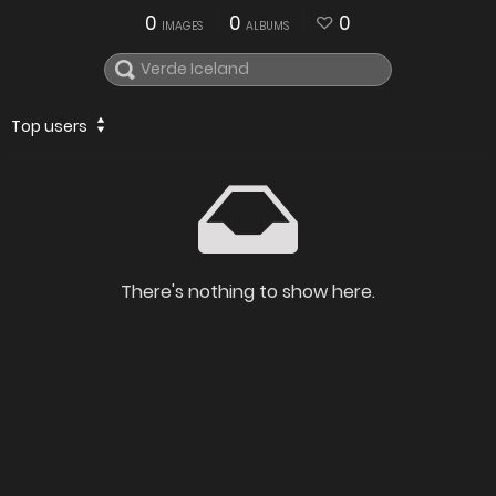
0
0
0
IMAGES
ALBUMS
Top users
There's nothing to show here.