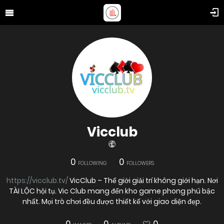
Vicclub
0
0
FOLLOWING
FOLLOWERS
https://vicclub.tv/
VicClub – Thế giới giải trí không giới hạn. Nơi
TÀI LỘC hội tụ. Vic Club mang đến kho game phong phú bậc
nhất. Mọi trò chơi đều được thiết kế với giao diện đẹp.