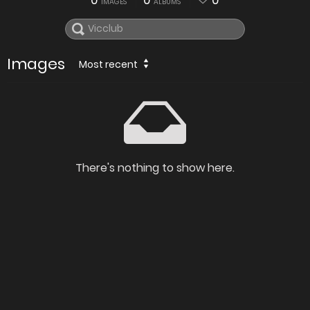
0
0
0
IMAGES
ALBUMS
Images
Most recent
There's nothing to show here.