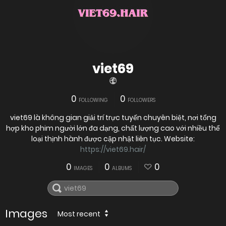
viet69
0
0
FOLLOWING
FOLLOWERS
viet69 là không gian giải trí trực tuyến chuyên biệt, nơi tổng
hợp kho phim người lớn đa dạng, chất lượng cao với nhiều thể
loại thịnh hành được cập nhật liên tục. Website:
https://viet69.hair/
0
0
0
IMAGES
ALBUMS
Images
Most recent