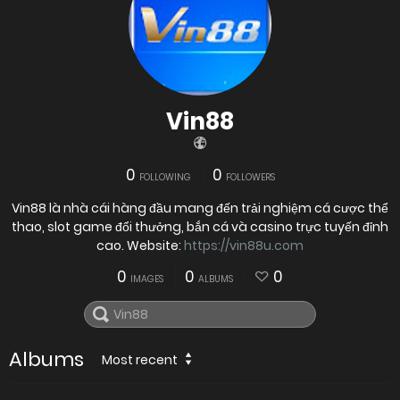
Vin88
0
0
FOLLOWING
FOLLOWERS
Vin88 là nhà cái hàng đầu mang đến trải nghiệm cá cược thể
thao, slot game đổi thưởng, bắn cá và casino trực tuyến đỉnh
cao. Website:
https://vin88u.com
0
0
0
IMAGES
ALBUMS
Albums
Most recent