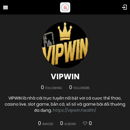
VIPWIN
0
0
FOLLOWING
FOLLOWERS
VIPWIN là nhà cái trực tuyến nổi bật với cá cược thể thao,
casino live, slot game, bắn cá, xổ số và game bài đổi thưởng
đa dạng.
https://vipwin.health/
0
0
0
IMAGES
ALBUMS