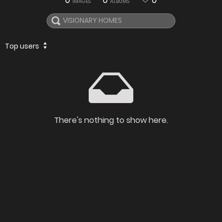
0
0
0
IMAGES
ALBUMS
Top users
There's nothing to show here.