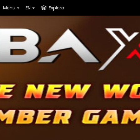
Menu
EN
Explore