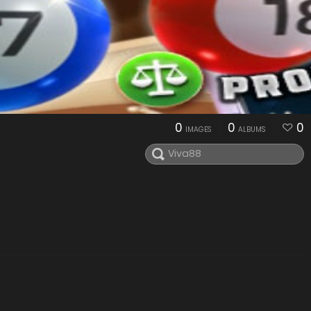
0
0
0
IMAGES
ALBUMS