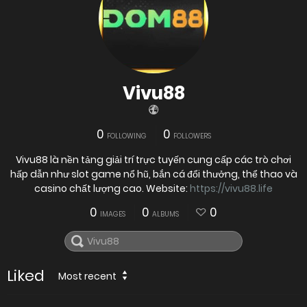
Vivu88
0
0
FOLLOWING
FOLLOWERS
Vivu88 là nền tảng giải trí trực tuyến cung cấp các trò chơi
hấp dẫn như slot game nổ hũ, bắn cá đổi thưởng, thể thao và
casino chất lượng cao. Website:
https://vivu88.life
0
0
0
IMAGES
ALBUMS
Liked
Most recent