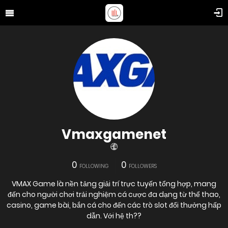
Vmaxgamenet
0
0
FOLLOWING
FOLLOWERS
VMAX Game là nền tảng giải trí trực tuyến tổng hợp, mang
đến cho người chơi trải nghiệm cá cược đa dạng từ thể thao,
casino, game bài, bắn cá cho đến các trò slot đổi thưởng hấp
dẫn. Với hệ th??