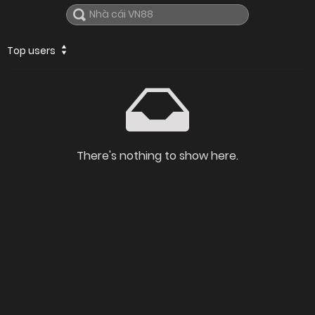
Top users
There's nothing to show here.