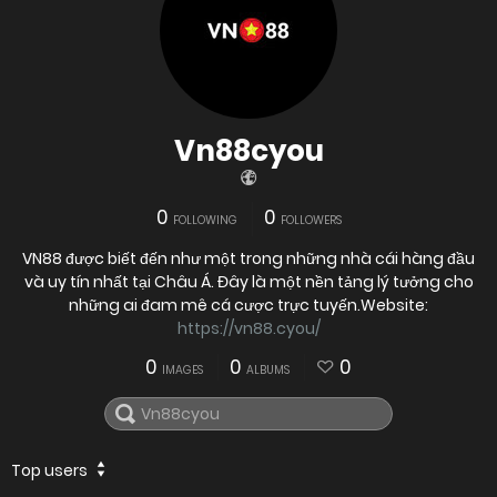
Vn88cyou
0
0
FOLLOWING
FOLLOWERS
VN88 được biết đến như một trong những nhà cái hàng đầu
và uy tín nhất tại Châu Á. Đây là một nền tảng lý tưởng cho
những ai đam mê cá cược trực tuyến.Website:
https://vn88.cyou/
0
0
0
IMAGES
ALBUMS
Top users