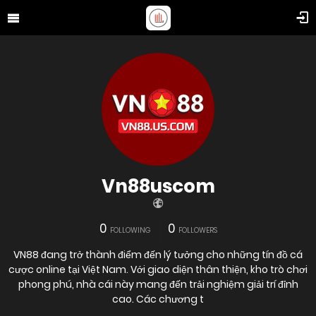
Vn88uscom
0
0
FOLLOWING
FOLLOWERS
VN88 đang trở thành điểm đến lý tưởng cho những tín đồ cá
cược online tại Việt Nam. Với giao diện thân thiện, kho trò chơi
phong phú, nhà cái này mang đến trải nghiệm giải trí đỉnh
cao. Các chương t