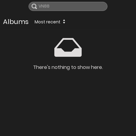
Albums
Most recent
There's nothing to show here.