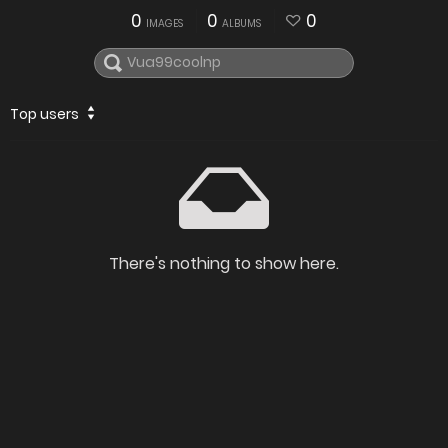
0
0
0
IMAGES
ALBUMS
Top users
There's nothing to show here.