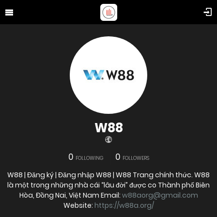
W88
0
0
FOLLOWING
FOLLOWERS
W88 | Đăng ký | Đăng nhập W88 | W88 Trang chính thức. W88
là một trong những nhà cái “lâu đời” được co Thành phố Biên
Hòa, Đồng Nai, Việt Nam Email:
w88aorg@gmail.com
Website:
https://w88a.org/