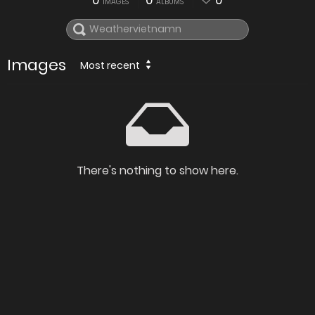
0
0
0
IMAGES
ALBUMS
Images
Most recent
There's nothing to show here.