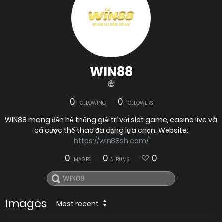
WIN88
0
0
FOLLOWING
FOLLOWERS
WIN88 mang đến hệ thống giải trí với slot game, casino live và
cá cược thể thao đa dạng lựa chọn. Website:
https://win88sh.com/
0
0
0
IMAGES
ALBUMS
Images
Most recent