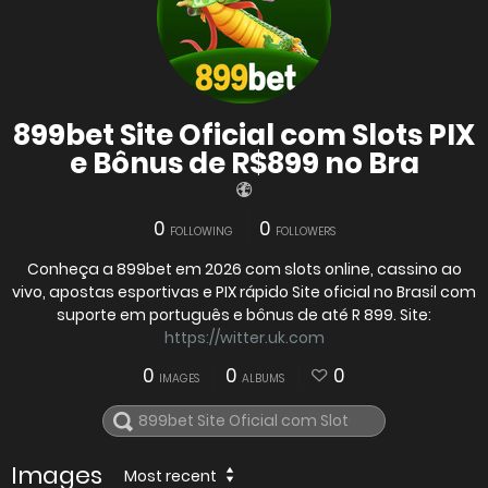
899bet Site Oficial com Slots PIX
e Bônus de R$899 no Bra
0
0
FOLLOWING
FOLLOWERS
Conheça a 899bet em 2026 com slots online, cassino ao
vivo, apostas esportivas e PIX rápido Site oficial no Brasil com
suporte em português e bônus de até R 899. Site:
https://witter.uk.com
0
0
0
IMAGES
ALBUMS
Images
Most recent