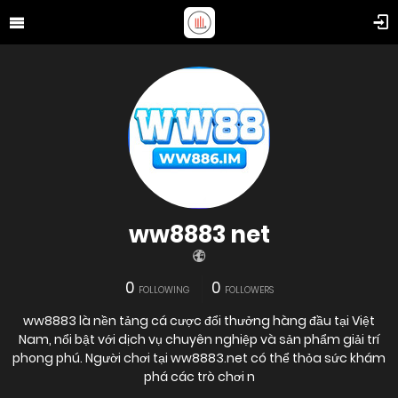
ww8883 net
0
0
FOLLOWING
FOLLOWERS
ww8883 là nền tảng cá cược đổi thưởng hàng đầu tại Việt
Nam, nổi bật với dịch vụ chuyên nghiệp và sản phẩm giải trí
phong phú. Người chơi tại ww8883.net có thể thỏa sức khám
phá các trò chơi n